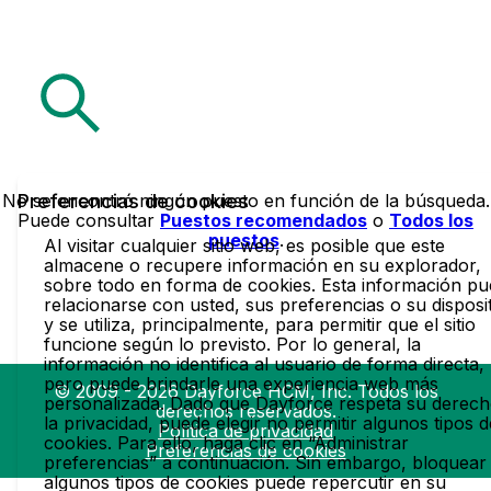
No se encontró ningún puesto en función de la búsqueda.
Preferencias de cookies
Puede consultar
Puestos recomendados
o
Todos los
puestos
.
Al visitar cualquier sitio web, es posible que este
almacene o recupere información en su explorador,
sobre todo en forma de cookies. Esta información p
relacionarse con usted, sus preferencias o su disposit
y se utiliza, principalmente, para permitir que el sitio
funcione según lo previsto. Por lo general, la
información no identifica al usuario de forma directa,
pero puede brindarle una experiencia web más
© 2009 - 2026 Dayforce HCM, Inc. Todos los
personalizada. Dado que Dayforce respeta su derech
derechos reservados.
la privacidad, puede elegir no permitir algunos tipos d
Política de privacidad
cookies. Para ello, haga clic en “Administrar
Preferencias de cookies
preferencias” a continuación. Sin embargo, bloquear
algunos tipos de cookies puede repercutir en su