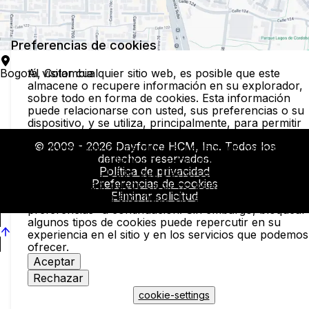
Preferencias de cookies
Al visitar cualquier sitio web, es posible que este
Bogotá, Colombia
almacene o recupere información en su explorador,
sobre todo en forma de cookies. Esta información
puede relacionarse con usted, sus preferencias o su
dispositivo, y se utiliza, principalmente, para permitir
que el sitio funcione según lo previsto. Por lo general
© 2009 - 2026 Dayforce HCM, Inc. Todos los
la información no identifica al usuario de forma direct
derechos reservados.
pero puede brindarle una experiencia web más
Política de privacidad
personalizada. Dado que Dayforce respeta su derec
Preferencias de cookies
a la privacidad, puede elegir no permitir algunos tipos
Eliminar solicitud
de cookies. Para ello, haga clic en “Administrar
preferencias” a continuación. Sin embargo, bloquear
algunos tipos de cookies puede repercutir en su
experiencia en el sitio y en los servicios que podemos
ofrecer.
Aceptar
Rechazar
cookie-settings