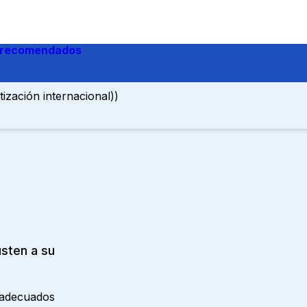
 recomendados
ización internacional))
sten a su
o adecuados