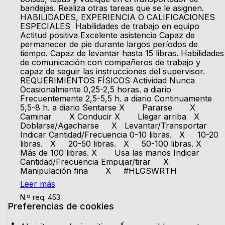
bandejas. Realiza otras tareas que se le asignen.
HABILIDADES, EXPERIENCIA O CALIFICACIONES
ESPECIALES Habilidades de trabajo en equipo
Actitud positiva Excelente asistencia Capaz de
permanecer de pie durante largos períodos de
tiempo. Capaz de levantar hasta 15 libras. Habilidades
de comunicación con compañeros de trabajo y
capaz de seguir las instrucciones del supervisor.
REQUERIMIENTOS FÍSICOS Actividad Nunca
Ocasionalmente 0,25-2,5 horas. a diario
Frecuentemente 2,5-5,5 h. a diario Continuamente
5,5-8 h. a diario Sentarse X Pararse X
Caminar X Conducir X Llegar arriba X
Doblarse/Agacharse X Levantar/Transportar
Indicar Cantidad/Frecuencia 0-10 libras. X 10-20
libras. X 20-50 libras. X 50-100 libras. X
Más de 100 libras. X Usa las manos Indicar
Cantidad/Frecuencia Empujar/tirar X
Manipulación fina X #HLGSWRTH
Leer más
N.º req. 453
Preferencias de cookies