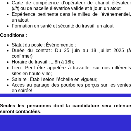
Carte de compétence d’opérateur de chariot élévateur
(
lift
) ou de nacelle élévatrice valide et à jour; un atout;
E
xpérience pertinente
dans le
milieu de l’
évènementiel
,
un atout;
F
ormation en
s
anté et sécurité
du travail,
un atout.
Conditions :
Statut du poste :
É
vénementiel;
Durée du contrat :
Du 2
5
juin au
1
8
juillet
202
5
(
confirmer);
Horaire de travail : ±
8
h à 1
8
h;
Lieu : Peut être
appelé
·
e
à travailler sur nos différents
sites en haute-ville;
Salaire : Établi selon l’échelle en vigueur;
Accès au partage des pourboires perçus sur les ventes
en soirée!
Seules les personnes dont la candidature sera retenue
seront contactées
.