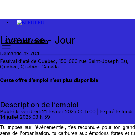
Livreur·se - Jour
Ouvrir une session
Demande nº 704
Festival d'été de Québec, 150-683 rue Saint-Joseph Est,
Québec, Québec, Canada
Cette offre d’emploi n’est plus disponible.
Description de l’emploi
Publié le vendredi 21 février 2025 05 h 00 | Expiré le lundi
14 juillet 2025 03 h 59
Tu trippes sur l’événementiel,
t’es
reconnu·e
pour ton grand
sens de l’organisation, tu carbures aux émotions fortes et tu