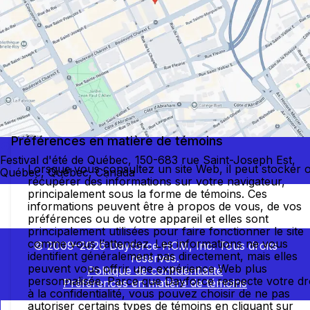
Préférences en matière de témoins
Festival d'été de Québec, 150-683 rue Saint-Joseph Est,
Lorsque vous consultez un site Web, il peut stocker 
Québec, Québec, Canada
récupérer des informations sur votre navigateur,
principalement sous la forme de témoins. Ces
informations peuvent être à propos de vous, de vos
préférences ou de votre appareil et elles sont
principalement utilisées pour faire fonctionner le site
comme vous l’attendez. Les informations ne vous
© 2009–2026 Dayforce HCM, Inc. Tous droits
identifient généralement pas directement, mais elles
réservés.
peuvent vous offrir une expérience Web plus
Politique de confidentialité
personnalisée. Parce que Dayforce respecte votre dr
Préférences en matière de témoins
à la confidentialité, vous pouvez choisir de ne pas
autoriser certains types de témoins en cliquant sur