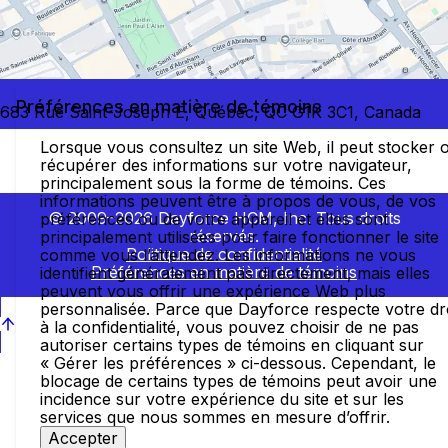
Préférences en matière de témoins
683 Rue Saint-Joseph E, Québec, QC G1K 3C1, Canada
Lorsque vous consultez un site Web, il peut stocker 
récupérer des informations sur votre navigateur,
principalement sous la forme de témoins. Ces
informations peuvent être à propos de vous, de vos
© 2009–2026 Dayforce HCM, Inc. Tous droits
préférences ou de votre appareil et elles sont
réservés.
principalement utilisées pour faire fonctionner le site
Politique de confidentialité
comme vous l’attendez. Les informations ne vous
Préférences en matière de témoins
identifient généralement pas directement, mais elles
peuvent vous offrir une expérience Web plus
personnalisée. Parce que Dayforce respecte votre dr
à la confidentialité, vous pouvez choisir de ne pas
autoriser certains types de témoins en cliquant sur
« Gérer les préférences » ci-dessous. Cependant, le
blocage de certains types de témoins peut avoir une
incidence sur votre expérience du site et sur les
services que nous sommes en mesure d’offrir.
Accepter