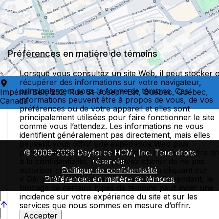
Préférences en matière de témoins
Lorsque vous consultez un site Web, il peut stocker 
récupérer des informations sur votre navigateur,
principalement sous la forme de témoins. Ces
Impérial Bell, 252, Rue St-Joseph Est, Québec, Québec,
informations peuvent être à propos de vous, de vos
Canada
préférences ou de votre appareil et elles sont
principalement utilisées pour faire fonctionner le site
comme vous l’attendez. Les informations ne vous
identifient généralement pas directement, mais elles
peuvent vous offrir une expérience Web plus
personnalisée. Parce que Dayforce respecte votre dr
© 2009–2026 Dayforce HCM, Inc. Tous droits
à la confidentialité, vous pouvez choisir de ne pas
réservés.
autoriser certains types de témoins en cliquant sur
Politique de confidentialité
« Gérer les préférences » ci-dessous. Cependant, le
Préférences en matière de témoins
blocage de certains types de témoins peut avoir une
incidence sur votre expérience du site et sur les
services que nous sommes en mesure d’offrir.
Accepter