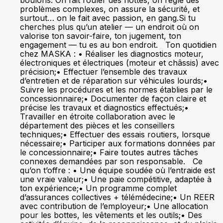
boulons. On fait rouler des flottes, on règle des
problèmes complexes, on assure la sécurité, et
surtout… on le fait avec passion, en gang.Si tu
cherches plus qu’un atelier — un endroit où on
valorise ton savoir-faire, ton jugement, ton
engagement — tu es au bon endroit. Ton quotidien
chez MASKA : • Réaliser les diagnostics moteur,
électroniques et électriques (moteur et châssis) avec
précision;• Effectuer l’ensemble des travaux
d’entretien et de réparation sur véhicules lourds;•
Suivre les procédures et les normes établies par le
concessionnaire;• Documenter de façon claire et
précise les travaux et diagnostics effectués;•
Travailler en étroite collaboration avec le
département des pièces et les conseillers
techniques;• Effectuer des essais routiers, lorsque
nécessaire;• Participer aux formations données par
le concessionnaire;• Faire toutes autres tâches
connexes demandées par son responsable. Ce
qu’on t’offre : • Une équipe soudée où l’entraide est
une vraie valeur;• Une paie compétitive, adaptée à
ton expérience;• Un programme complet
d’assurances collectives + télémédecine;• Un REER
avec contribution de l’employeur;• Une allocation
pour les bottes, les vêtements et les outils;• Des