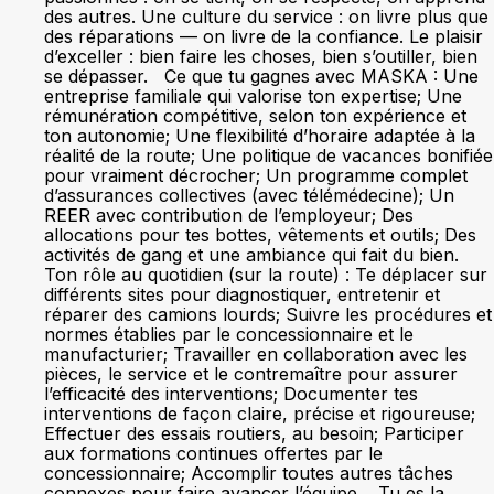
des autres. Une culture du service : on livre plus que
des réparations — on livre de la confiance. Le plaisir
d’exceller : bien faire les choses, bien s’outiller, bien
se dépasser. Ce que tu gagnes avec MASKA : Une
entreprise familiale qui valorise ton expertise; Une
rémunération compétitive, selon ton expérience et
ton autonomie; Une flexibilité d’horaire adaptée à la
réalité de la route; Une politique de vacances bonifiée
pour vraiment décrocher; Un programme complet
d’assurances collectives (avec télémédecine); Un
REER avec contribution de l’employeur; Des
allocations pour tes bottes, vêtements et outils; Des
activités de gang et une ambiance qui fait du bien.
Ton rôle au quotidien (sur la route) : Te déplacer sur
différents sites pour diagnostiquer, entretenir et
réparer des camions lourds; Suivre les procédures et
normes établies par le concessionnaire et le
manufacturier; Travailler en collaboration avec les
pièces, le service et le contremaître pour assurer
l’efficacité des interventions; Documenter tes
interventions de façon claire, précise et rigoureuse;
Effectuer des essais routiers, au besoin; Participer
aux formations continues offertes par le
concessionnaire; Accomplir toutes autres tâches
connexes pour faire avancer l’équipe. Tu es la