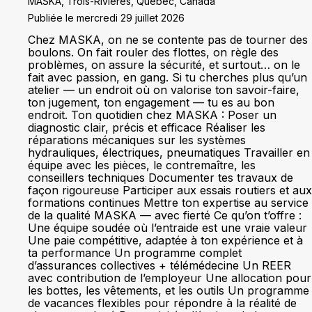
MASKA, Trois-Rivieres, Québec, Canada
Publiée le mercredi 29 juillet 2026
Chez MASKA, on ne se contente pas de tourner des
boulons. On fait rouler des flottes, on règle des
problèmes, on assure la sécurité, et surtout… on le
fait avec passion, en gang. Si tu cherches plus qu’un
atelier — un endroit où on valorise ton savoir-faire,
ton jugement, ton engagement — tu es au bon
endroit. Ton quotidien chez MASKA : Poser un
diagnostic clair, précis et efficace Réaliser les
réparations mécaniques sur les systèmes
hydrauliques, électriques, pneumatiques Travailler en
équipe avec les pièces, le contremaître, les
conseillers techniques Documenter tes travaux de
façon rigoureuse Participer aux essais routiers et aux
formations continues Mettre ton expertise au service
de la qualité MASKA — avec fierté Ce qu’on t’offre :
Une équipe soudée où l’entraide est une vraie valeur
Une paie compétitive, adaptée à ton expérience et à
ta performance Un programme complet
d’assurances collectives + télémédecine Un REER
avec contribution de l’employeur Une allocation pour
les bottes, les vêtements, et les outils Un programme
de vacances flexibles pour répondre à la réalité de