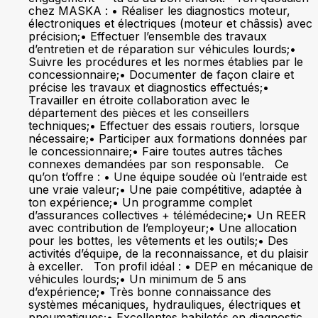
chez MASKA : • Réaliser les diagnostics moteur,
électroniques et électriques (moteur et châssis) avec
précision;• Effectuer l’ensemble des travaux
d’entretien et de réparation sur véhicules lourds;•
Suivre les procédures et les normes établies par le
concessionnaire;• Documenter de façon claire et
précise les travaux et diagnostics effectués;•
Travailler en étroite collaboration avec le
département des pièces et les conseillers
techniques;• Effectuer des essais routiers, lorsque
nécessaire;• Participer aux formations données par
le concessionnaire;• Faire toutes autres tâches
connexes demandées par son responsable. Ce
qu’on t’offre : • Une équipe soudée où l’entraide est
une vraie valeur;• Une paie compétitive, adaptée à
ton expérience;• Un programme complet
d’assurances collectives + télémédecine;• Un REER
avec contribution de l’employeur;• Une allocation
pour les bottes, les vêtements et les outils;• Des
activités d’équipe, de la reconnaissance, et du plaisir
à exceller. Ton profil idéal : • DEP en mécanique de
véhicules lourds;• Un minimum de 5 ans
d’expérience;• Très bonne connaissance des
systèmes mécaniques, hydrauliques, électriques et
pneumatiques;• Excellentes habiletés en diagnostic