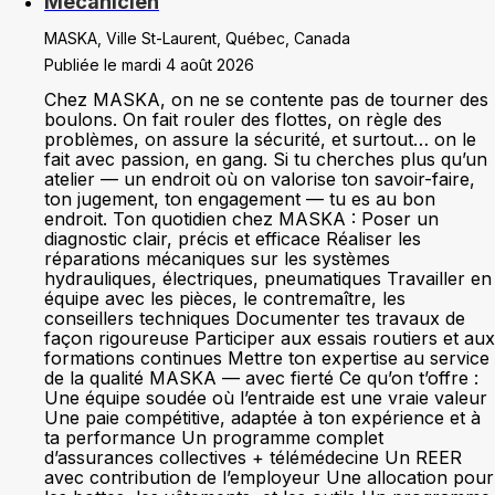
Mécanicien
MASKA, Ville St-Laurent, Québec, Canada
Publiée le mardi 4 août 2026
Chez MASKA, on ne se contente pas de tourner des
boulons. On fait rouler des flottes, on règle des
problèmes, on assure la sécurité, et surtout… on le
fait avec passion, en gang. Si tu cherches plus qu’un
atelier — un endroit où on valorise ton savoir-faire,
ton jugement, ton engagement — tu es au bon
endroit. Ton quotidien chez MASKA : Poser un
diagnostic clair, précis et efficace Réaliser les
réparations mécaniques sur les systèmes
hydrauliques, électriques, pneumatiques Travailler en
équipe avec les pièces, le contremaître, les
conseillers techniques Documenter tes travaux de
façon rigoureuse Participer aux essais routiers et aux
formations continues Mettre ton expertise au service
de la qualité MASKA — avec fierté Ce qu’on t’offre :
Une équipe soudée où l’entraide est une vraie valeur
Une paie compétitive, adaptée à ton expérience et à
ta performance Un programme complet
d’assurances collectives + télémédecine Un REER
avec contribution de l’employeur Une allocation pour