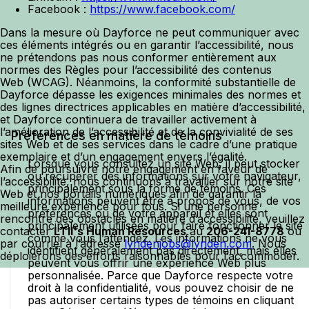
Facebook :
https://www.facebook.com/
Dans la mesure où Dayforce ne peut communiquer avec
ces éléments intégrés ou en garantir l’accessibilité, nous
ne prétendons pas nous conformer entièrement aux
normes des Règles pour l’accessibilité des contenus
Web (WCAG). Néanmoins, la conformité substantielle de
Dayforce dépasse les exigences minimales des normes et
des lignes directrices applicables en matière d’accessibilité,
et Dayforce continuera de travailler activement à
l’amélioration de l’accessibilité et de la convivialité de ses
Préférences en matière de témoins
sites Web et de ses services dans le cadre d’une pratique
exemplaire et d’un engagement envers l’égalité.
Lorsque vous consultez un site Web, il peut stocker
Afin de poursuivre notre engagement en faveur de
ou récupérer des informations sur votre navigateur,
l’accessibilité, nous continuons à travailler sur notre site
principalement sous la forme de témoins. Ces
Web et nos portails numériques afin de garantir la
informations peuvent être à propos de vous, de vos
meilleure expérience pour tous. Si une personne
préférences ou de votre appareil et elles sont
rencontre des obstacles en matière d’accessibilité, veuillez
principalement utilisées pour faire fonctionner le site
contacter
LTII's Human Resources
au
206-241-8778
ou
comme vous l’attendez. Les informations ne vous
par courriel à l’adresse
lyndenjobs@lynden.com
. Nous
identifient généralement pas directement, mais elles
déploierons des efforts raisonnables pour l’accommoder.
peuvent vous offrir une expérience Web plus
personnalisée. Parce que Dayforce respecte votre
droit à la confidentialité, vous pouvez choisir de ne
pas autoriser certains types de témoins en cliquant