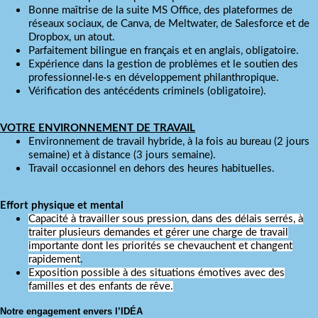
Bonne maîtrise de la suite MS Office, des plateformes de
réseaux sociaux, de Canva, de Meltwater, de Salesforce et de
Dropbox, un atout.
Parfaitement bilingue en français et en anglais, obligatoire.
Expérience dans la gestion de problèmes et le soutien des
professionnel·le·s en développement philanthropique.
Vérification des antécédents criminels (obligatoire).
VOTRE ENVIRONNEMENT DE TRAVAIL
Environnement de travail hybride, à la fois au bureau (2 jours
semaine) et à distance (3 jours semaine).
Travail occasionnel en dehors des heures habituelles.
Effort physique et mental
Capacité à travailler sous pression, dans des délais serrés, à
traiter plusieurs demandes et gérer une charge de travail
importante dont les priorités se chevauchent et changent
rapidement
.
Exposition possible à des situations émotives avec des
familles et des enfants de rêve.
Notre engagement envers l’IDÉA