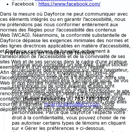
Facebook :
https://www.facebook.com/
Dans la mesure où Dayforce ne peut communiquer avec
ces éléments intégrés ou en garantir l’accessibilité, nous
ne prétendons pas nous conformer entièrement aux
normes des Règles pour l’accessibilité des contenus
Web (WCAG). Néanmoins, la conformité substantielle de
Dayforce dépasse les exigences minimales des normes et
des lignes directrices applicables en matière d’accessibilité,
et Dayforce continuera de travailler activement à
Préférences en matière de témoins
l’amélioration de l’accessibilité et de la convivialité de ses
sites Web et de ses services dans le cadre d’une pratique
Lorsque vous consultez un site Web, il peut stocker
exemplaire et d’un engagement envers l’égalité.
ou récupérer des informations sur votre navigateur,
Afin de poursuivre notre engagement en faveur de
principalement sous la forme de témoins. Ces
l’accessibilité, nous continuons à travailler sur notre site
informations peuvent être à propos de vous, de vos
Web et nos portails numériques afin de garantir la
préférences ou de votre appareil et elles sont
meilleure expérience pour tous. Si une personne
principalement utilisées pour faire fonctionner le site
rencontre des obstacles en matière d’accessibilité, veuillez
comme vous l’attendez. Les informations ne vous
contacter
Human Resources
au
763-785-3500
ou par
identifient généralement pas directement, mais elles
courriel à l’adresse
mparrish@multitech.com
. Nous
peuvent vous offrir une expérience Web plus
déploierons des efforts raisonnables pour l’accommoder.
personnalisée. Parce que Dayforce respecte votre
droit à la confidentialité, vous pouvez choisir de ne
pas autoriser certains types de témoins en cliquant
sur « Gérer les préférences » ci-dessous.