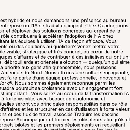
tés les mieux gérées au Canada depuis plus de 20 ans. Vous travaillerez aux côtés de collègues passionnés et dynamiques, toujours prêts à partager leurs connaissances et leur expertise Voici quelques-uns des avantages à choisir Quadra : Poste permanent à temps plein : rejoignez-nous pour une carrière stable et à long terme Salaire compétitif et primes de performance : votre engagement est récompensé par une rémunération attrayante et des primes incitatives Modèle de travail hybride et autonomie : profitez de la flexibilité que vous offre le télétravail! Nous accordons une grande importance à la flexibilité du télétravail ; cependant, il est essentiel de cultiver des relations solides au sein de votre équipe et dans l’ensemble de l’entreprise, et les interactions en présentiel jouent un rôle clé dans l’établissement de ces liens. Formation sur mesure : nous offrons une formation personnalisée pour vous soutenir dans votre croissance Excellent régime d’avantages sociaux : assurance médicale, dentaire, compte de soins de santé et plus encore, incluant notre programme d’aide aux employés (PAE) et l’accès à la télémédecine/soins de santé virtuels Congés généreux : jours de congé personnels, congés de maladie et vacances flexibles pour vous ressourcer Programmes de bien-être : initiatives axées sur le bien-être physique et mental, animées par des experts reconnus. Régime de retraite avec contrepartie : planifiez votre avenir avec notre programme de retraite assorti Environnement familial et de soutien : faites partie d’une entreprise privée avec une infrastructure solide et des valeurs fondamentales Lieu de travail primé : travaillez dans une entreprise certifiée Meilleur lieu de travail® et parmi les Sociétés les mieux gérées ! Une culture d’entreprise inclusive : la bienveillance, la réactivité et le plaisir de travailler ensemble sont nos valeurs fondamentales. Développement de carrière : découvrez des occasions de développement dans une entreprise en croissance rapide Activités sociales amusantes : participez aux événements de l’entreprise, aux programmes de bénévolat, etc. Programmes de recommandation et de reconnaissance : obtenez des récompenses financières grâce à nos programmes de recommandation et de reconnaissance des employés (années de service, prix de mérite, etc.). Et bien plus encore ! Information sur la rémunération: la fourchette de salaire de base annuelle pour ce poste est raisonnablement estimée entre 61,200.00 $ et 91,800.00$. Veuillez noter que le salaire de base indiqué est une ligne directrice, et que la rémunération globale individuelle peut varier en fonction de facteurs tels que les connaissances et compétences liées au poste, l’éducation et l’expérience. Le salaire de base ne représente qu’une partie du programme de rémunération globale, ce poste sera également éligible à un programme d’incitatifs généreux et à des avantages sociaux. Les fourchettes salariales de Quadra sont référencées et déterminées en fonction du poste et du niveau. Veuillez noter que le salaire de base indiqué prend en compte les qualifications, le niveau de compétence, les aptitudes et le lieu de travail. Chez Quadra, nous nous engageons à vous proposer une rémunération compétitive et motivante qui tient compte de votre expertise et favorise votre épanouissement professionnel. #quadra1 #LI-Hyb