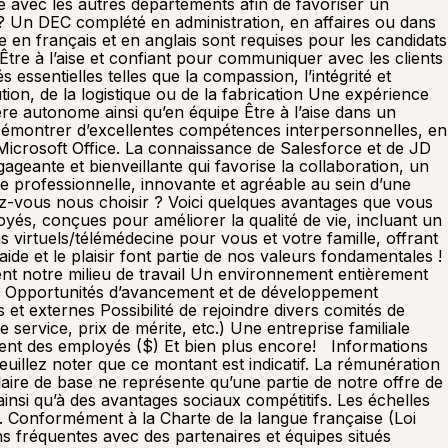
ie avec les autres départements afin de favoriser un
e ? Un DEC complété en administration, en affaires ou dans
n français et en anglais sont requises pour les candidats
Être à l’aise et confiant pour communiquer avec les clients
 essentielles telles que la compassion, l’intégrité et
tion, de la logistique ou de la fabrication Une expérience
ère autonome ainsi qu’en équipe Être à l’aise dans un
Démontrer d’excellentes compétences interpersonnelles, en
Microsoft Office. La connaissance de Salesforce et de JD
ante et bienveillante qui favorise la collaboration, un
pe professionnelle, innovante et agréable au sein d’une
iez-vous nous choisir ? Voici quelques avantages que vous
oyés, conçues pour améliorer la qualité de vie, incluant un
 virtuels/télémédecine pour vous et votre famille, offrant
ide et le plaisir font partie de nos valeurs fondamentales !
ssent notre milieu de travail Un environnement entièrement
le Opportunités d’avancement et de développement
et externes Possibilité de rejoindre divers comités de
service, prix de mérite, etc.) Une entreprise familiale
ent des employés ($) Et bien plus encore! Informations
uillez noter que ce montant est indicatif. La rémunération
laire de base ne représente qu’une partie de notre offre de
nsi qu’à des avantages sociaux compétitifs. Les échelles
. Conformément à la Charte de la langue française (Loi
ons fréquentes avec des partenaires et équipes situés