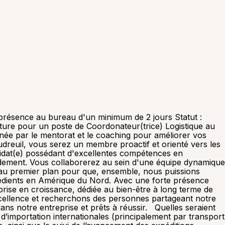
e présence au bureau d'un minimum de 2 jours Statut :
re pour un poste de Coordonateur(trice) Logistique au
née par le mentorat et le coaching pour améliorer vos
dreuil, vous serez un membre proactif et orienté vers les
idat(e) possédant d'excellentes compétences en
apidement. Vous collaborerez au sein d'une équipe dynamique
 au premier plan pour que, ensemble, nous puissions
ngrédients en Amérique du Nord. Avec une forte présence
rise en croissance, dédiée au bien-être à long terme de
xcellence et recherchons des personnes partageant notre
ans notre entreprise et prêts à réussir. Quelles seraient
 d’importation internationales (principalement par transport