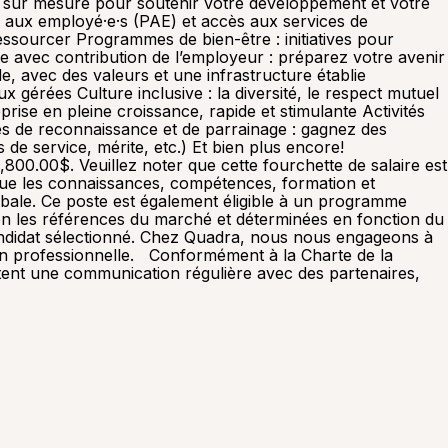
 sur mesure pour soutenir votre développement et votre
 aux employé·e·s (PAE) et accès aux services de
ssourcer Programmes de bien-être : initiatives pour
te avec contribution de l’employeur : préparez votre avenir
e, avec des valeurs et une infrastructure établie
 gérées Culture inclusive : la diversité, le respect mutuel
rise en pleine croissance, rapide et stimulante Activités
s de reconnaissance et de parrainage : gagnez des
de service, mérite, etc.) Et bien plus encore!
800.00$. Veuillez noter que cette fourchette de salaire est
s que les connaissances, compétences, formation et
obale. Ce poste est également éligible à un programme
elon les références du marché et déterminées en fonction du
u candidat sélectionné. Chez Quadra, nous nous engageons à
tion professionnelle. Conformément à la Charte de la
sitent une communication régulière avec des partenaires,