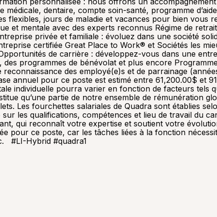
Formation personnalisée : nous offrons un accompagnement
e médicale, dentaire, compte soin-santé, programme d’aide
 flexibles, jours de maladie et vacances pour bien vous re
sique et mentale avec des experts reconnus Régime de retrai
reprise privée et familiale : évoluez dans une société solid
treprise certifiée Great Place to Work® et Sociétés les mieux
 Opportunités de carrière : développez-vous dans une entrep
ts, des programmes de bénévolat et plus encore Programme
reconnaissance des employé(e)s et de parrainage (années 
se annuel pour ce poste est estimé entre 61,200.00$ et 91,
tale individuelle pourra varier en fonction de facteurs tel
stitue qu’une partie de notre ensemble de rémunération gl
lets. Les fourchettes salariales de Quadra sont établies s
né sur les qualifications, compétences et lieu de travail d
ant, qui reconnaît votre expertise et soutient votre évolu
gée pour ce poste, car les tâches liées à la fonction néces
ec. #LI-Hybrid #quadra1