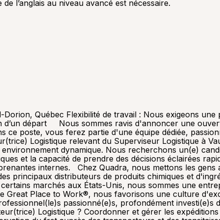
nce de l’anglais au niveau avancé est nécessaire.
il-Dorion, Québec Flexibilité de travail : Nous exigeons un
on d’un départ Nous sommes ravis d'annoncer une ouvertu
s ce poste, vous ferez partie d'une équipe dédiée, passion
trice) Logistique relevant du Superviseur Logistique à Vau
s un environnement dynamique. Nous recherchons un(e) cand
tiques et la capacité de prendre des décisions éclairées r
s prenantes internes. Chez Quadra, nous mettons les gens
n des principaux distributeurs de produits chimiques et d'i
sur certains marchés aux États-Unis, nous sommes une entrep
ée Great Place to Work®, nous favorisons une culture d'e
ofessionnel(le)s passionné(e)s, profondément investi(e)s d
eur(trice) Logistique ? Coordonner et gérer les expéditions