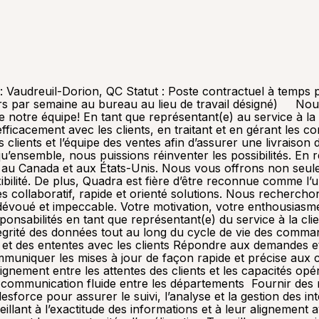
 : Vaudreuil-Dorion, QC Statut : Poste contractuel à temps p
 jours par semaine au bureau au lieu de travail désigné) N
re notre équipe! En tant que représentant(e) au service à la 
fficacement avec les clients, en traitant et en gérant les 
 clients et l’équipe des ventes afin d’assurer une livraison 
ensemble, nous puissions réinventer les possibilités. En r
 au Canada et aux États-Unis. Nous vous offrons non seule
xibilité. De plus, Quadra est fière d’être reconnue comme l
rès collaboratif, rapide et orienté solutions. Nous recherch
t dévoué et impeccable. Votre motivation, votre enthousias
ponsabilités en tant que représentant(e) du service à la cli
égrité des données tout au long du cycle de vie des comman
se et des ententes avec les clients Répondre aux demandes et
uniquer les mises à jour de façon rapide et précise aux cl
lignement entre les attentes des clients et les capacités op
 communication fluide entre les départements Fournir des 
Salesforce pour assurer le suivi, l’analyse et la gestion des 
eillant à l’exactitude des informations et à leur alignement 