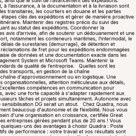
s, ainsi que le suivi de l’avancement des expéditions.
, à l’assurance, à la documentation et à la livraison sont
s transitaires, les courtiers en douane et les parties
 étapes clés des expéditions et gérer de manière proactive
inéraire. Maintenir des registres précis du suivi des
quant au statut des expéditions. Coordonner la
les avis d’arrivée, afin de soutenir un dédouanement et une
port, notamment les conteneurs maritimes, l’intermodal, le
les délais de surestaries (demurrage), de détention et
s réclamations de fret pour les expéditions endommagées
 saisie de données et une documentation exacte dans les
anagement System et Microsoft Teams. Maintenir la
dards de qualité de l’entreprise. Quelles sont les
 des transports, en gestion de la chaîne
 chaîne d'approvisionnement ou en logistique. Une
organisationnelles, attention méticuleuse aux détails,
es. Excellentes compétences en communication pour
els, avec une forte capacité à s'adapter rapidement aux
plusieurs tâches et projets simultanément. Autonome avec
une sensibilisation DG serait un atout. Chez Quadra, nous
ement beaucoup d'autonomie et de flexibilité. Nous vous
sein d'une organisation en croissance, certifiée Great
es entreprises gérées pendant plus de 20 ans ! Vous
i quelques-uns des avantages à choisir Quadra : Poste
fs de performance : votre travail et vos résultats sont