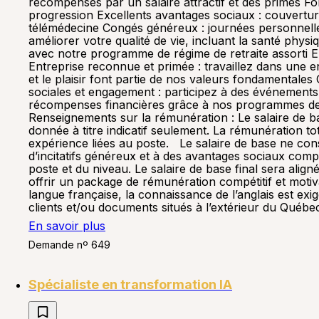
récompensés par un salaire attractif et des primes 
progression Excellents avantages sociaux : couvertur
télémédecine Congés généreux : journées personnelles
améliorer votre qualité de vie, incluant la santé phy
avec notre programme de régime de retraite assorti Ent
Entreprise reconnue et primée : travaillez dans une en
et le plaisir font partie de nos valeurs fondamentales
sociales et engagement : participez à des événemen
récompenses financières grâce à nos programmes de 
Renseignements sur la rémunération : Le salaire de ba
donnée à titre indicatif seulement. La rémunération to
expérience liées au poste. Le salaire de base ne con
d’incitatifs généreux et à des avantages sociaux comp
poste et du niveau. Le salaire de base final sera alig
offrir un package de rémunération compétitif et motiv
langue française, la connaissance de l’anglais est exi
clients et/ou documents situés à l’extérieur du Québ
En savoir plus
Demande nº 649
Spécialiste en transformation IA