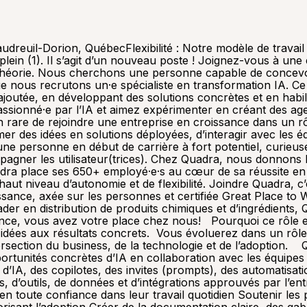
atisations et des flux de travail associés Traduire les besoins d’affaires en solutions pratiques à l’aide de plateformes, d’outils, de données et d’intégrations approuvés par l’entreprise Accompagner et former les utilisateurs afin qu’ils et elles utilisent l’IA de manière efficace, responsable et en toute confiance dans leur travail quotidien Soutenir les projets pilotes et les premiers déploiements en recueillant les rétroactions, en améliorant les solutions et en favorisant l’adoption Créer de la documentation claire, des gabarits réutilisables et du matériel simple pour faciliter le déploiement des pratiques IA à travers l’organisation Collaborer étroitement avec les équipes numériques, analytiques, Workplace et les parties prenantes d’affaires pour concrétiser les idées Quelles sont les qualifications recherchées pour avoir du succès dans ce rôle ? : Environ 2 à 5 ans d’expérience en IA, automatisation, numérique, analytique, technologies d’affaires ou domaine connexe Baccalauréat ou DEC en technologies de l’information, ingénierie, administration, analytique ou discipline pertinente Parcours pouvant être de nature technique ou orienté affaires Expérience pratique essentielle dans la conception, configuration ou mise en œuvre d’agents d’IA, de copilotes ou de solutions basée sur des flux de travail Forte autonomie : capacité à transformer des besoins d’affaires en solutions concrètes et à communiquer efficacement avec des publics techniques et non techniques Capacité à quantifier l’impact d’affaires, prioriser en conséquence et communiquer l’avancement clairement aux leaders Capacité à identifier les causes racines des enjeux d’affaires, et non seulement les symptômes Grande curiosité, sens de l’initiative, capacité d’apprentissage rapide et orientation vers l’action Expérience avec Microsoft 365, Power Platform, les outils Copilot, Salesforce, les API ou des outils analytiques est un atout important Bilingue français/anglais, avec de solides compétences à l’oral et à l’écrit Ouvert(e) à voyager environ 30 % du temps pour collaborer avec les équipes et soutenir les initiatives Conditions de travail Rôle dynamique et à forte visibilité offrant des occasions d’apprentissage, de contribution et d’évolution rapide Nécessite autonomie, collaboration et aisance à évoluer entre les enjeux d’affaires et technologiques Mode hybride : basé à Vaudreuil, avec présence obligatoire au bureau de Vaudreuil deux journées complètes par semaine, conformément à la politique de Quadra Vous êtes peut-être la bonne personne si… Vous êtes en début de carrière, mais vous avez déjà touché concrètement à l’IA et vous avez envie de bâtir. Vous aimez expérimenter, créer des agents, résoudre des problèmes réels et travailler avec des collègues d’affaires pour faire avancer les choses. Vous cherchez un rôle où vous pourrez apprendre rapidement, contribuer dès le départ et laisser votre marque. Nous voulons vous rencontrer! Chez Quadra, nous offrons bien plus qu’une culture d’entreprise stimulante, collaborative, familiale et axée sur le soutien. Nous proposons également un environnement de travail favorisant l’autonomie et la flexibilité. Vous aurez l’occasion de faire partie d’une équipe professionnelle, dynamique, innovante et engagée au sein d’une organisation en croissance, centrée sur ses employés et certifiée Great Place to Work®. En plus d’être certifiée Great Place to Work®, Quadra est reconnue parmi les Socié