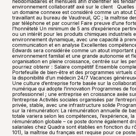
hebdomadaires et mensuels afin d’identifier les tendan
environnement collaboratif axé sur le client Quelles 
un domaine connexe est considéré comme un atout D’e
travaillant au bureau de Vaudreuil, QC ; la maîtrise 
par téléphone et par courriel Faire preuve d’une forte é
l’honnêteté Un minimum de 5 ans d’expérience pertinent
ou un intérêt pour les produits chimiques industriels
environnement dynamique, avec une capacité à prendr
communication et en analyse Excellentes compétences 
Edwards sera considérée comme un atout important po
environnement familial et une grande autonomie et flex
organisation en pleine croissance, centrée sur les p
pourriez obtenir : Salaire compétitif Ensemble complet
Portefeuille de bien-être et des programmes virtuels 
la disponibilité d’un médecin 24/7 Vacances généreuses
Une culture d’entreprise forte basée sur la collaborat
numérique qui adopte l’innovation Programmes de for
professionnel ; une entreprise en croissance axée sur 
l’entreprise Activités sociales organisées par l’entr
privée, stable, avec une infrastructure solide Pro
sur la rémunération: La rémunération annuelle de bas
totale variera selon les compétences, l’expérience, la
rémunération globale – ce poste donne également droi
salariales chez Quadra sont établies en fonction du 
101), la maîtrise du français est requise pour ce post