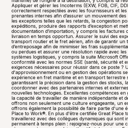
maritime) de l’origine à la destination, y compris la r
Appliquer et gérer les Incoterms (EXW, FOB, CIF, DDP, e
correctement respectées avec les fournisseurs et les p
prenantes internes afin d’assurer un mouvement des m
les exceptions telles que les retards, la congestion po
expéditions, produire des rapports d’exception et met
documentation d’importation, y compris les factures c
livraison en temps opportun. Assurer le suivi des exp
transport routier et le fret aérien, afin de garantir un 
d’entreposage afin de minimiser les frais supplément
ou perdues et assurer une résolution rapide avec les
systèmes logistiques, y compris la suite Microsoft O
conformité avec les normes SSE (santé, sécurité et en
exigences nécessaires pour réussir dans ce poste ? Un 
d'approvisionnement ou en gestion des opérations se
expérience en fret maritime et en transport terrestre
garantissant la précision dans la gestion des stocks
coordonner avec des partenaires internes et externes.
nouvelles technologies. Excellentes compétences en g
la capacité de travailler de manière indépendante et d
offrons non seulement une culture engageante, un env
offrons également la possibilité de faire partie d'une
Place to Work®. En plus d'être certifiée Great Place
travaillerez avec des collègues dynamiques qui sont 
permanent à temps plein : rejoignez-nous pour une car