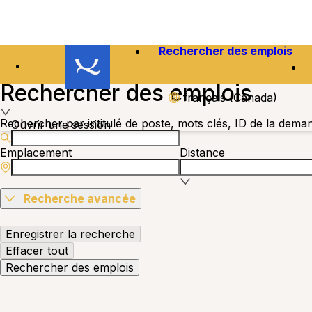
Rechercher des emplois
Rechercher des emplois
français (Canada)
Rechercher par intitulé de poste, mots clés, ID de la dema
Ouvrir une session
Emplacement
Distance
Recherche avancée
Enregistrer la recherche
Effacer tout
Rechercher des emplois