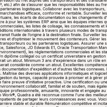
éservation du fret auprès des transporteurs et des transitaire
tc.) afin de s’assurer que les responsabilités liées au fret
artenaires logistiques. Collaborer avec les transporteurs, le
archandises efficace, conforme et rentable. Surveiller les
rtuaire, les écarts de documentation ou les changements d’it
tre à jour les systèmes ERP ainsi que les équipes internes 
ommerciales, les listes de colisage, les connaissements et 
éditions internationales à travers plusieurs modes de trans
transit fluide de l’origine à la destination finale. Surveiller 
aires et d’optimiser le mouvement des conteneurs. Gérer le
 transporteurs ou les partenaires logistiques. Assurer une
ffice, Salesforce, JD Edwards E1, Oracle Transportation M
vironnement), les réglementations commerciales et les stan
diplôme collégial ou un certificat universitaire en gestion
rait un atout. Minimum 3 ans d'expérience dans un rôle en
 serait considérée comme un atout. Excellentes compétences 
, la documentation d'expédition et d'autres tâches connex
 Maîtrise des diverses applications informatiques et logici
estion du temps, capacité prouvée à prioriser et à gérer 
e faire preuve d'initiative proactive. Une certification ou 
ironnement collaboratif, familial et de soutien, mais égal
 équipe professionnelle, amusante, innovante et engagée au 
 to Work®, Quadra a été reconnue comme l'une des meilleur
impatients de partager leurs connaissances avec vous. Voic
rière stable et durable Rémunération compétitive et incitati