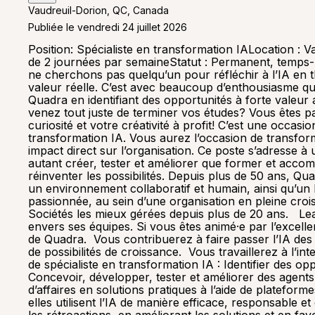
Vaudreuil-Dorion, QC, Canada
Publiée le vendredi 24 juillet 2026
Position: Spécialiste en transformation IALocation : Vaudreuil-Dorion, QuébecFlexibilité : Notre modèle de travail est hybride et nous demandons une présence au bureau de 2 journées par semaineStatut : Permanent, temps-plein (1). Il s’agit d’un nouveau poste ! Joignez-vous à une entreprise où l’IA se traduit en impact Chez Quadra, nous ne cherchons pas quelqu’un pour réfléchir à l’IA en théorie. Nous cherchons une personne capable de concevoir et déployer des solutions concrètes qui créent de la valeur réelle. C’est avec beaucoup d’enthousiasme que nous recrutons un·e spécialiste en transformation IA. Ce rôle contribuera à accélérer l’adoption de l’IA chez Quadra en identifiant des opportunités à forte valeur ajoutée, en développant des solutions concrètes et en habilitant les équipes à utiliser l’IA de façon efficace. Vous venez tout juste de terminer vos études? Vous êtes passionné·e par l’IA et aimez expérimenter en créant des agents ou des solutions au quotidien? Venez mettre votre curiosité et votre créativité à profit! C’est une occasion rare de rejoindre une entreprise en croissance dans un rôle visible, stratégique et très concret, au cœur de notre transformation IA. Vous aurez l’occasion de transformer des idées en solutions déployées, d’interagir avec les équipes d’affaires et de contribuer à des initiatives qui ont un impact direct sur l’organisation. Ce poste s’adresse à une personne en début de carrière à fort potentiel, curieuse, débrouillarde et orientée exécution — quelqu’un qui aime autant créer, tester et améliorer que former et accompagner les utilisateur(trices). Chez Quadra, nous donnons la priorité aux gens afin qu'ensemble, nous puissions réinventer les possibilités. Depuis plus de 50 ans, Quadra place ses 650+ employé·e·s au cœur de sa réussite en Amérique du Nord. Nous offrons une culture engageante, un environnement collaboratif et humain, ainsi qu’un haut niveau d’autonomie et de flexibilité. Joindre Quadra, c’est faire partie d’une équipe professionnelle, innovante et passionnée, au sein d’une organisation en pleine croissance, axée sur les personnes et certifiée Great Place to Work®. Nous sommes également reconnue parmi les Sociétés les mieux gérées depuis plus de 20 ans. Leader en distribution de produits chimiques et d’ingrédients, Quadra poursuit sa croissance avec un engagement fort envers ses équipes. Si vous êtes animé·e par l’excellence, vous avez votre place chez nous! Pourquoi ce rôle est important : Vous serez au cœur de la transformation IA de Quadra. Vous contribuerez à faire passer l’IA des idées aux résultats concrets. Vous évoluerez dans un rôle à forte visibilité, avec beaucoup d’autonomie et de possibilités de croissance. Vous travaillerez à l’intersection du business, de la technologie et de l’adoption. Quelles seront vos principales responsabilités dans ce rôle de spécialiste en transformation IA : Identifier des opportunités concrètes d’IA en collaboration avec les équipes d’affaires et les structurer en cas d’utilisation à forte valeur Concevoir, développer, tester et améliorer des agents d’IA, des copilotes, des invites (prompts), des autom