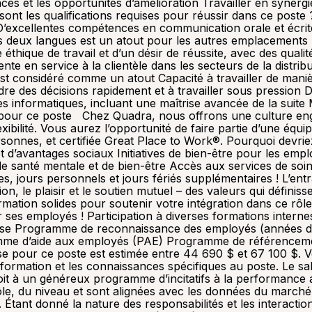
ces et les opportunités d’amélioration Travailler en synerg
sont les qualifications requises pour réussir dans ce post
xcellentes compétences en communication orale et écrite e
des deux langues est un atout pour les autres emplacements 
thique de travail et d’un désir de réussite, avec des qualités
e en service à la clientèle dans les secteurs de la distribu
 est considéré comme un atout Capacité à travailler de mani
e des décisions rapidement et à travailler sous pression 
informatiques, incluant une maîtrise avancée de la suite 
ur ce poste Chez Quadra, nous offrons une culture engage
ibilité. Vous aurez l’opportunité de faire partie d’une équi
ersonnes, et certifiée Great Place to Work®. Pourquoi devr
 d’avantages sociaux Initiatives de bien-être pour les empl
de santé mentale et de bien-être Accès aux services de soins
, jours personnels et jours fériés supplémentaires ! L’entra
ion, le plaisir et le soutien mutuel – des valeurs qui défini
mation solides pour soutenir votre intégration dans ce rô
ses employés ! Participation à diverses formations internes 
eprise Programme de reconnaissance des employés (années de 
gramme d’aide aux employés (PAE) Programme de référencem
e pour ce poste est estimée entre 44 690 $ et 67 100 $. Ve
 formation et les connaissances spécifiques au poste. Le sa
t à un généreux programme d’incitatifs à la performance ai
rôle, du niveau et sont alignées avec les données du marché
e. Étant donné la nature des responsabilités et les interacti