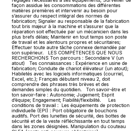
réglages nécessaires à ses équipements; Surveiller de
façon assidue les consommations des différentes
matières premières et intervenir au besoin pour
s’assurer du respect intégral des normes de
fabrication; Signaler au responsable de la fabrication
tout bris majeur à la machine et s’assurer que la
réparation soit effectuée par un mécanicien dans les
plus brefs délais; Maintenir en tout temps son poste
de travail et les alentours propres et sécuritaires;
Effectuer toute autre tâche connexe demandée par
son supérieur. LES COMPÉTENCES QUE NOUS
RECHERCHONS Ton parcours : Secondaire V (un
atout) Tes connaissances : Expérience en usine de
fabrication; Conduite de chariot élévateur (un atout);
Habiletés avec les logiciels informatiques (courriel,
Excel, etc.); Français débutant niveau 2, doit
comprendre des phrases très brèves et des
demandes simples du quotidien. Ton savoir-être et
ton savoir-faire : Autonomie; Jugement; Esprit
d’équipe; Engagement; Fiabilité/flexibilité. Les
conditions de travail : Les équipements de protection
individuelle (EPI) : Port obligatoire de bouchons
auditifs. Port des lunettes de sécurité, des bottes de
sécurité et de la veste réfléchissante en tout temps
dans les zones désignées. Manipulation du couteau