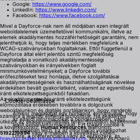
Google:
https://www.google.com/
LinkedIn:
https://www.linkedin.com/
Facebook:
https://www.facebook.com/
Mivel a Dayforce-nak nem áll módjában ezen integrált
weboldalelemek üzemeltetőivel kommunikálni, illetve az
elemek akadálymentes hozzáférhetőségét garantálni, nem
jelenthetjük ki, hogy teljes mértékben megfelelünk a
WCAG-szabványokban foglaltaknak. Ettől függetlenül a
Dayforce által elért jelentős szintű megfelelőség
meghaladja a vonatkozó akadálymentességi
szabványokban és irányelvekben foglalt
minimumkövetelményeket; a Dayforce további
erőfeszítéseket tesz honlapja, illetve szolgáltatásai
akadálymentességének és használhatóságának növelése
érdekében bevált gyakorlatként, valamint az egyenlőség
iránti elkötelezettségünkből fakadóan.
Az akadálymentesítés iránti elkötelezettségünk
Cookie-beállítások
előmozdítása érdekében továbbra is dolgozunk
weboldalunkon és digitális portáljainkon, hogy mindenki
Amikor meglátogat egy honlapot, előfordulhat, hogy
számára a legjobb élményt biztosítsuk. Ha akadályba
az eltárol információkat a böngészőjében, vagy
ütközik az akadálymentesítés terén, forduljon bizalommal
letölt onnan információkat. Ezt főként cookie-k
a következőhöz:
Human Resources
telefonon:
formájában teszi. Ez az információ vonatkozhat
5192219894
vagy e-mailben a következő címen:
Önre, a preferenciáira vagy az eszközére, és
hresources@eclipseautomation.com
. Minden észszerű