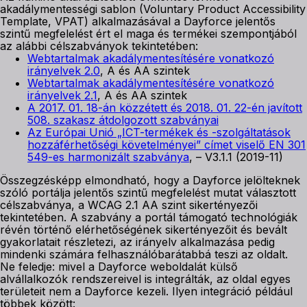
akadálymentességi sablon (Voluntary Product Accessibility
Template, VPAT) alkalmazásával a Dayforce jelentős
szintű megfelelést ért el maga és termékei szempontjából
az alábbi célszabványok tekintetében:
Webtartalmak akadálymentesítésére vonatkozó
irányelvek 2.0
, A és AA szintek
Webtartalmak akadálymentesítésére vonatkozó
irányelvek 2.1
, A és AA szintek
A 2017. 01. 18-án közzétett és 2018. 01. 22-én javított
508. szakasz átdolgozott szabványai
Az Európai Unió „ICT-termékek és -szolgáltatások
hozzáférhetőségi követelményei” címet viselő EN 301
549-es harmonizált szabványa
, – V3.1.1 (2019-11)
Összegzésképp elmondható, hogy a Dayforce jelölteknek
szóló portálja jelentős szintű megfelelést mutat választott
célszabványa, a WCAG 2.1 AA szint sikertényezői
tekintetében. A szabvány a portál támogató technológiák
révén történő elérhetőségének sikertényezőit és bevált
gyakorlatait részletezi, az irányelv alkalmazása pedig
mindenki számára felhasználóbarátabbá teszi az oldalt.
Ne feledje: mivel a Dayforce weboldalát külső
alvállalkozók rendszereivel is integrálták, az oldal egyes
területeit nem a Dayforce kezeli. Ilyen integráció például
többek között: