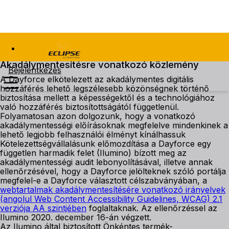
Akadálymentesítésre vonatkozó közlemény
Bejelentkezés
A Dayforce elkötelezett az akadálymentes digitális
hozzáférés lehető legszélesebb közönségnek történő
biztosítása mellett a képességektől és a technológiához
való hozzáférés biztosítottságától függetlenül.
Folyamatosan azon dolgozunk, hogy a vonatkozó
akadálymentességi előírásoknak megfelelve mindenkinek a
lehető legjobb felhasználói élményt kínálhassuk
Kötelezettségvállalásunk előmozdítása a Dayforce egy
független harmadik felet (Ilumino) bízott meg az
akadálymentességi audit lebonyolításával, illetve annak
ellenőrzésével, hogy a Dayforce jelölteknek szóló portálja
megfelel-e a Dayforce választott célszabványában, a
webtartalmak akadálymentesítésére vonatkozó irányelvek
(angolul Web Content Accessibility Guidelines, WCAG) 2.1
verziója AA szintjében
foglaltaknak. Az ellenőrzéssel az
Ilumino 2020. december 16-án végzett.
Az Ilumino által biztosított Önkéntes termék-