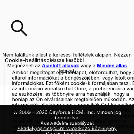
Nem találtunk állást a keresési feltételek alapján. Nézzen
Cookie-beállítások
vissza később!
Megnézheti az
Ajánlott állások
vagy a
Minden állás
listákat.
Amikor meglátogat egy honlapot, előfordulhat, hogy 
eltárol információkat a böngészőjében, vagy letölt o
információkat. Ezt főként cookie-k formájában teszi. 
az információ vonatkozhat Önre, a preferenciáira va
az eszközére, és többnyire arra használják, hogy a
honlap az Ön elvárásainak megfelelően működjön. A
információk általában nem azonosítják Önt közvetlenü
de jobban személyre szabott webes élményt tudnak
© 2009 – 2026 Dayforce HCM, Inc. Minden jog
nyújtani. Mivel a Dayforce tiszteletben tartja adataina
fenntartva.
védelmét, az alábbi „Beállítások kezelése” gombra
Adatvédelmi szabályzat
kattintva dönthet úgy, hogy bizonyos típusú cookie-k
Akadálymentesítésre vonatkozó közlemény
nem engedélyez. Bizonyos típusú cookie-k letiltása
Cookie-beállítások