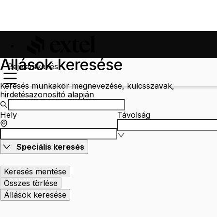
Állások keresése
Bejelentkezés
Keresés munkakör megnevezése, kulcsszavak,
hirdetésazonosító alapján
Hely
Távolság
Speciális keresés
Keresés mentése
Összes törlése
Állások keresése