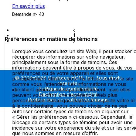
En savoir plus
Demande nº 43
1
Préférences en matière de témoins
Lorsque vous consultez un site Web, il peut stocker 
récupérer des informations sur votre navigateur,
principalement sous la forme de témoins. Ces
informations peuvent être à propos de vous, de vos
préférences ou de votre appareil et elles sont
© 2009–2026 Dayforce HCM, Inc. Tous droits
principalement utilisées pour faire fonctionner le site
réservés.
comme vous l’attendez. Les informations ne vous
Politique de confidentialité
identifient généralement pas directement, mais elles
Déclaration d’accessibilité
peuvent vous offrir une expérience Web plus
Préférences en matière de témoins
personnalisée. Parce que Dayforce respecte votre dr
à la confidentialité, vous pouvez choisir de ne pas
autoriser certains types de témoins en cliquant sur
« Gérer les préférences » ci-dessous. Cependant, le
blocage de certains types de témoins peut avoir une
incidence sur votre expérience du site et sur les serv
que nous sommes en mesure d’offrir.