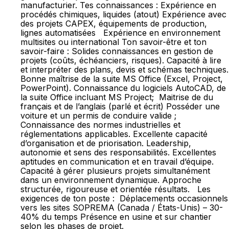
manufacturier. Tes connaissances : Expérience en
procédés chimiques, liquides (atout) Expérience avec
des projets CAPEX, équipements de production,
lignes automatisées Expérience en environnement
multisites ou international Ton savoir-être et ton
savoir-faire : Solides connaissances en gestion de
projets (coûts, échéanciers, risques). Capacité à lire
et interpréter des plans, devis et schémas techniques.
Bonne maîtrise de la suite MS Office (Excel, Project,
PowerPoint). Connaissance du logiciels AutoCAD, de
la suite Office incluant MS Project; Maitrise de du
français et de l’anglais (parlé et écrit) Posséder une
voiture et un permis de conduire valide ;
Connaissance des normes industrielles et
réglementations applicables. Excellente capacité
d’organisation et de priorisation. Leadership,
autonomie et sens des responsabilités. Excellentes
aptitudes en communication et en travail d’équipe.
Capacité à gérer plusieurs projets simultanément
dans un environnement dynamique. Approche
structurée, rigoureuse et orientée résultats. Les
exigences de ton poste : Déplacements occasionnels
vers les sites SOPREMA (Canada / États-Unis) – 30-
40% du temps Présence en usine et sur chantier
selon les phases de projet.